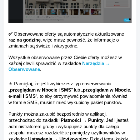
✅
Obserwowane oferty są automatycznie aktualizowane
raz na godzinę
, więc masz pewność, że informacje o
zmianach są świeże i wiarygodne.
Wszystkie obserwowane przez Ciebie oferty możesz w
każdej chwili sprawdzić w zakładce
Narzędzia →
Obserwowane
.
⚠️
Pamiętaj, że jeśli wybierzesz typ obserwowania
„
przeglądam w Nbocie i SMS
” lub „
przeglądam w Nbocie,
e-mail i SMS
”, to aby otrzymywać powiadomienia również
w formie SMS, musisz mieć wykupiony pakiet punktów.
Punkty można zakupić bezpośrednio w aplikacji,
przechodząc do zakładki
Płatności → Punkty
. Jeśli jesteś
administratorem grupy i wykupujesz punkty dla całego
zespołu, możesz rozdzielić je pomiędzy użytkowników w
zakładce
Ustawienia → Użytkownicy
. Dzięki temu każdy