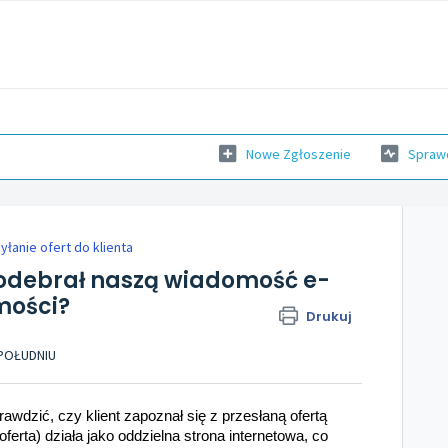
Nowe Zgłoszenie
Sprawd
yłanie ofert do klienta
t odebrał naszą wiadomość e-
mości?
Drukuj
 POŁUDNIU
dzić, czy klient zapoznał się z przesłaną ofertą
erta) działa jako oddzielna strona internetowa, co