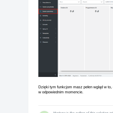
Dzięki tym funkcjom masz pełen wgląd w to, 
w odpowiednim momencie.
Martyna is the author of this solution art