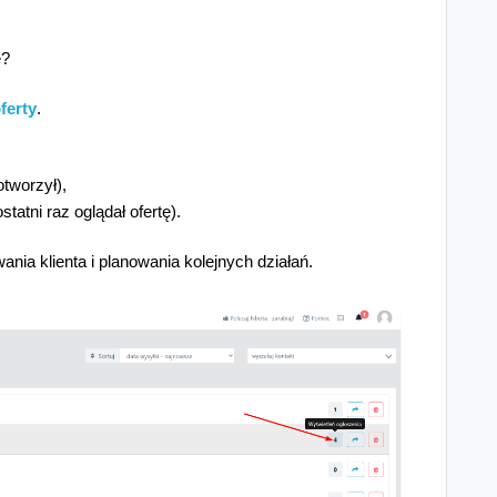
ę?
ferty
.
 otworzył)
,
ostatni raz oglądał ofertę).
nia klienta i planowania kolejnych działań.