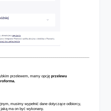
_____________________________________________
 szybkim przelewem, mamy opcję
przelewu
proforma.
yjnym
, musimy wypełnić dane dotyczące odbiorcy,
a jaką ma on być wykonany.